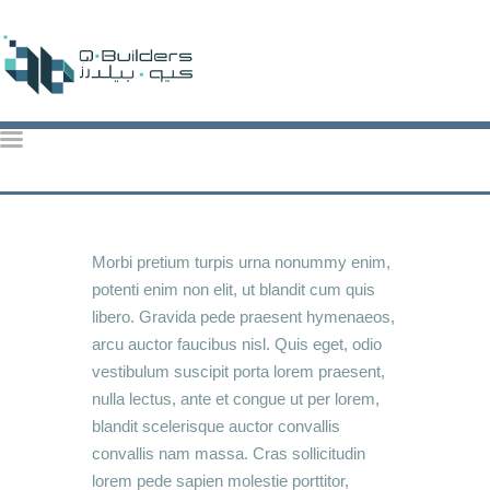
QBuilders
TOP CONSTRUCTION ACTIVITIES IN QATAR: KEY PROJECTS & TRENDS 2024
HOME
ABOUT US
Morbi pretium turpis urna nonummy enim,
potenti enim non elit, ut blandit cum quis
OUR SERVICES
libero. Gravida pede praesent hymenaeos,
OUR PROJECTS
arcu auctor faucibus nisl. Quis eget, odio
CONTACT US
vestibulum suscipit porta lorem praesent,
BROCHURE
nulla lectus, ante et congue ut per lorem,
blandit scelerisque auctor convallis
convallis nam massa. Cras sollicitudin
lorem pede sapien molestie porttitor,