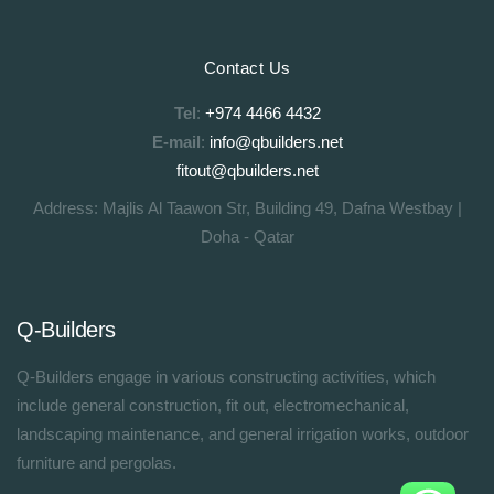
Contact Us
Tel
:
+974 4466 4432
E-mail
:
info@qbuilders.net
fitout@qbuilders.net
Address: Majlis Al Taawon Str, Building 49, Dafna Westbay |
Doha - Qatar
Q-Builders
Q-Builders engage in various constructing activities, which
include general construction, fit out, electromechanical,
landscaping maintenance, and general irrigation works, outdoor
furniture and pergolas.